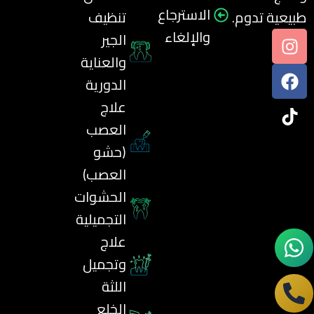
الاسترجاع
طبيعية تدوم.
تنظيف
والإلغاء
الجير
والعناية
الدورية
علاج
العصب
(حشو
العصب)
الحشوات
التجميلية
علاج
وتجميل
اللثة
الخلع