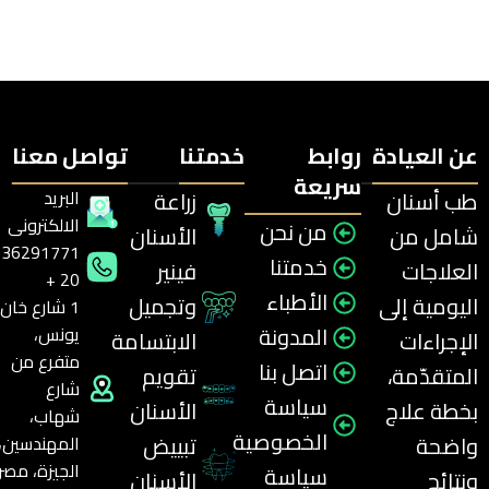
عن العيادة
روابط
خدمتنا
تواصل معنا
سريعة
طب أسنان
زراعة
البريد
الالكترونى
من نحن
شامل من
الأسنان
036291771
خدمتنا
العلاجات
فينير
20 +
الأطباء
اليومية إلى
وتجميل
1 شارع خان
المدونة
يونس،
الإجراءات
الابتسامة
متفرع من
اتصل بنا
المتقدّمة،
تقويم
شارع
سياسة
بخطة علاج
الأسنان
شهاب،
الخصوصية
واضحة
تبييض
المهندسين،
الجيزة، مصر
سياسة
ونتائج
الأسنان